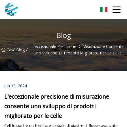
Changchun Photomask Inc.
Blog
L'eccezionale Precisione Di Misurazione Consente
/
/
Casa
Blog
Uno Sviluppo Di Prodotti Migliorato Per Le Celle
Jun 19, 2024
L'eccezionale precisione di misurazione
consente uno sviluppo di prodotti
migliorato per le celle
Cell Impact è un fornitore globale di piastre di flusso avanzate